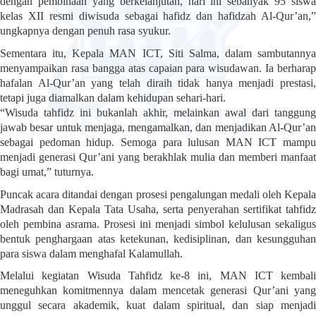
dengan pembinaan yang berkelanjutan, hari ini sebanyak 95 siswa
kelas XII resmi diwisuda sebagai hafidz dan hafidzah Al-Qur’an,”
ungkapnya dengan penuh rasa syukur.
Sementara itu, Kepala MAN ICT, Siti Salma, dalam sambutannya
menyampaikan rasa bangga atas capaian para wisudawan. Ia berharap
hafalan Al-Qur’an yang telah diraih tidak hanya menjadi prestasi,
tetapi juga diamalkan dalam kehidupan sehari-hari.
“Wisuda tahfidz ini bukanlah akhir, melainkan awal dari tanggung
jawab besar untuk menjaga, mengamalkan, dan menjadikan Al-Qur’an
sebagai pedoman hidup. Semoga para lulusan MAN ICT mampu
menjadi generasi Qur’ani yang berakhlak mulia dan memberi manfaat
bagi umat,” tuturnya.
Puncak acara ditandai dengan prosesi pengalungan medali oleh Kepala
Madrasah dan Kepala Tata Usaha, serta penyerahan sertifikat tahfidz
oleh pembina asrama. Prosesi ini menjadi simbol kelulusan sekaligus
bentuk penghargaan atas ketekunan, kedisiplinan, dan kesungguhan
para siswa dalam menghafal Kalamullah.
Melalui kegiatan Wisuda Tahfidz ke-8 ini, MAN ICT kembali
meneguhkan komitmennya dalam mencetak generasi Qur’ani yang
unggul secara akademik, kuat dalam spiritual, dan siap menjadi