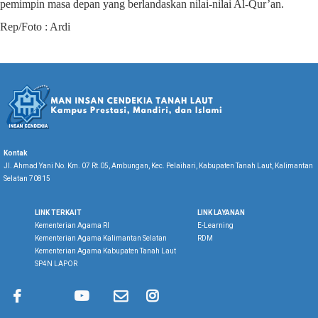
pemimpin masa depan yang berlandaskan nilai-nilai Al-Qur’an.
Rep/Foto : Ardi
Kontak
Jl. Ahmad Yani No. Km. 07 Rt.05, Ambungan, Kec. Pelaihari, Kabupaten Tanah Laut, Kalimantan
Selatan 70815
LINK TERKAIT
LINK LAYANAN
Kementerian Agama RI
E-Learning
Kementerian Agama Kalimantan Selatan
RDM
Kementerian Agama Kabupaten Tanah Laut
SP4N LAPOR




