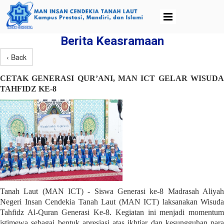
Berita Keasramaan
‹ Back
CETAK GENERASI QUR’ANI, MAN ICT GELAR WISUDA
TAHFIDZ KE-8
Tanah Laut (MAN ICT) - Siswa Generasi ke-8 Madrasah Aliyah
Negeri Insan Cendekia Tanah Laut (MAN ICT) laksanakan
Wisuda
Tahfidz Al-Quran Generasi Ke-8
. Kegiatan ini menjadi momentu
istimewa sebagai bentuk apresiasi atas ikhtiar dan kesungguhan para