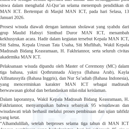
siswa dalam menghafal Al-Qur’an selama menempuh pendidikan di
MAN ICT. Bertempat di Masjid MAN ICT, pada hari Selasa, 13
Januari 2026.
Prosesi wisuda diawali dengan lantunan sholawat yang syahdu dari
grup Maulid Habsyi Simthud Duror MAN ICT, menambah
kekhusyukan acara. Hadir dalam kegiatan tersebut Kepala MAN ICT,
Siti Salma, Kepala Urusan Tata Usaha, Siti Muflihah, Wakil Kepala
Madrasah Bidang Keasramaan, H. Fakhriannor, serta seluruh civitas
akademika MAN ICT.
Pelaksanaan wisuda dipandu oleh Master of Ceremony (MC) dalam
tiga bahasa, yakni Qothrunnada Alayya (Bahasa Arab), Kayla
Alfinatussyifa (Bahasa Inggris), dan Nur Sa’adiah (Bahasa Indonesia),
yang mencerminkan karakter MAN ICT sebagai madrasah
berwawasan global dan berlandaskan nilai-nilai keislaman.
Dalam laporannya, Wakil Kepala Madrasah Bidang Keasramaan, H.
Fakhriannor, menyampaikan bahwa sebanyak 95 wisudawan dan
wisudawati telah berhasil melalui proses pembinaan dan ujian tahfidz
yang ketat.
“Alhamdulillah, setelah berproses selama tiga tahun di MAN ICT