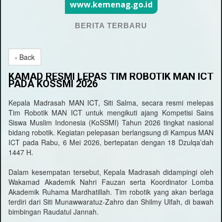
www.kemenag.go.id
BERITA TERBARU
‹ Back
KAMAD RESMI LEPAS TIM ROBOTIK MAN ICT
PADA KOSSMI 2026
Kepala Madrasah MAN ICT, Siti Salma, secara resmi melepas
Tim Robotik MAN ICT untuk mengikuti ajang Kompetisi Sains
Siswa Muslim Indonesia (KoSSMI) Tahun 2026 tingkat nasional
bidang robotik. Kegiatan pelepasan berlangsung di Kampus MAN
ICT pada Rabu, 6 Mei 2026, bertepatan dengan 18 Dzulqa’dah
1447 H.
Dalam kesempatan tersebut, Kepala Madrasah didampingi oleh
Wakamad Akademik Nahri Fauzan serta Koordinator Lomba
Akademik Ruhama Mardhatillah. Tim robotik yang akan berlaga
terdiri dari Siti Munawwaratuz-Zahro dan Shilmy Ulfah, di bawah
bimbingan Raudatul Jannah.