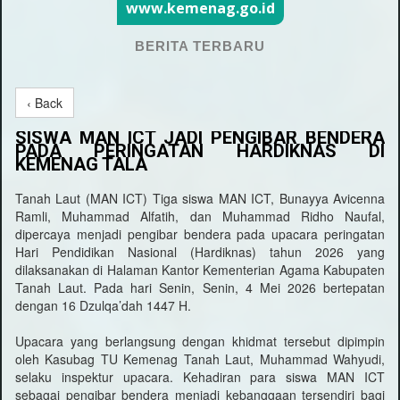
www.kemenag.go.id
BERITA TERBARU
‹ Back
SISWA MAN ICT JADI PENGIBAR BENDERA
PADA PERINGATAN HARDIKNAS DI
KEMENAG TALA
Tanah Laut (MAN ICT) Tiga siswa MAN ICT, Bunayya Avicenna
Ramli, Muhammad Alfatih, dan Muhammad Ridho Naufal,
dipercaya menjadi pengibar bendera pada upacara peringatan
Hari Pendidikan Nasional (Hardiknas) tahun 2026 yang
dilaksanakan di Halaman Kantor Kementerian Agama Kabupaten
Tanah Laut. Pada hari Senin, Senin, 4 Mei 2026 bertepatan
dengan 16 Dzulqa’dah 1447 H.
Upacara yang berlangsung dengan khidmat tersebut dipimpin
oleh Kasubag TU Kemenag Tanah Laut, Muhammad Wahyudi,
selaku inspektur upacara. Kehadiran para siswa MAN ICT
sebagai pengibar bendera menjadi kebanggaan tersendiri bagi