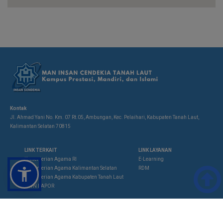
Kontak
Jl. Ahmad Yani No. Km. 07 Rt.05, Ambungan, Kec. Pelaihari, Kabupaten Tanah Laut,
Kalimantan Selatan 70815
LINK TERKAIT
LINK LAYANAN
Kementerian Agama RI
E-Learning

Kementerian Agama Kalimantan Selatan
RDM
Kementerian Agama Kabupaten Tanah Laut
SP4N LAPOR




