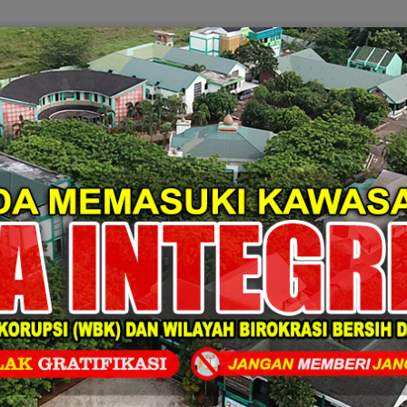
BERANDA
TENTANG KAMI
LAYANAN
PUBLI
PROGRAM MADRASAH